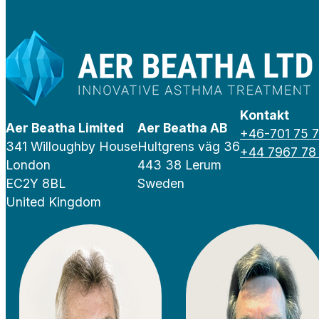
Kontakt
Aer Beatha Limited
Aer Beatha AB
+46-701 75 7
341 Willoughby House
Hultgrens väg 36
+44 7967 78
London
443 38 Lerum
EC2Y 8BL
Sweden
United Kingdom