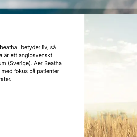
"beatha" betyder liv, så
ha är ett anglosvenskt
um (Sverige). Aer Beatha
 med fokus på patienter
ater.