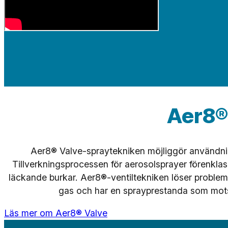
Aer8®
Aer8® Valve-spraytekniken möjliggör användnin
Tillverkningsprocessen för aerosolsprayer förenklas
läckande burkar. Aer8®-ventiltekniken löser proble
gas och har en sprayprestanda som mot
Läs mer om Aer8® Valve