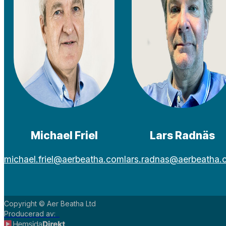
Michael Friel
Lars Radnäs
michael.friel@aerbeatha.com
lars.radnas@aerbeatha
Copyright © Aer Beatha Ltd
Producerad av: