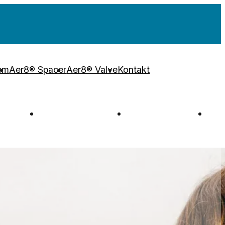
em
Aer8® Spacer
Aer8® Valve
Kontakt
Hem
Aer8® Spacer
Aer8® Valve