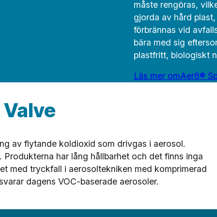
måste rengöras, vilke
gjorda av hård plast,
förbrännas vid avfall
bära med sig efterso
plastfritt, biologiskt
Läs mer omAer8® S
 Valve
g av flytande koldioxid som drivgas i aerosol.
. Produkterna har lång hållbarhet och det finns inga
met med tryckfall i aerosoltekniken med komprimerad
svarar dagens VOC-baserade aerosoler.